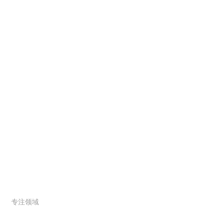
解决方案
服务范围
专注领域