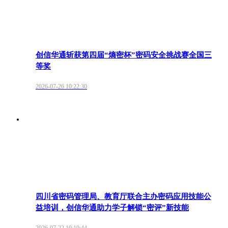
创信华通斩获第四届“熵密杯”密码安全挑战赛全国三
等奖
2026-07-26 10:22:30
四川省密码管理局、教育厅联合主办密码应用技能公
益培训，创信华通助力学子解锁“密评”新技能