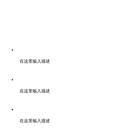
电话：400-6446-808 028-85328724 19960399374
在这里输入描述
邮编：610000
在这里输入描述
地址：成都市武侯区天府二街蜀都中心一期 2号楼3003
在这里输入描述