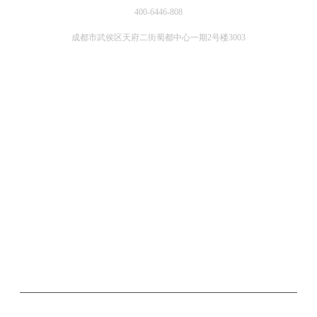
400-6446-808
成都市武侯区天府二街蜀都中心一期2号楼3003
关注微信公众号