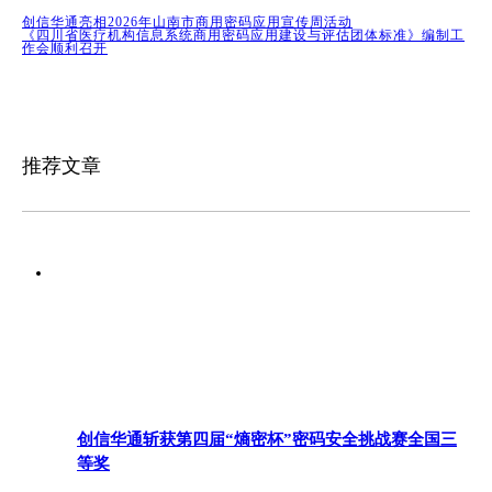
创信华通亮相2026年山南市商用密码应用宣传周活动
《四川省医疗机构信息系统商用密码应用建设与评估团体标准》编制工
作会顺利召开
推荐文章
创信华通斩获第四届“熵密杯”密码安全挑战赛全国三
等奖