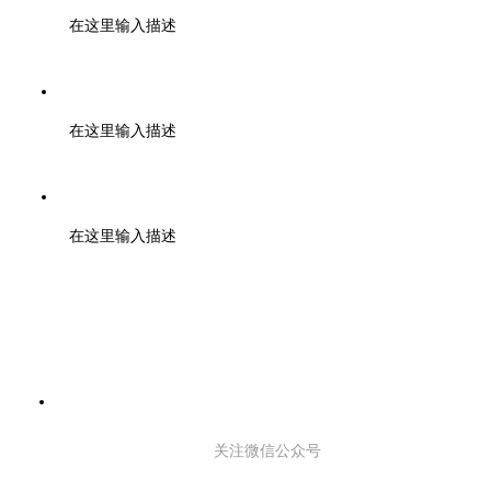
在这里输入描述
邮编：610000
在这里输入描述
地址：成都市武侯区天府二街蜀都中心一期 2号楼3003
在这里输入描述
关注微信公众号