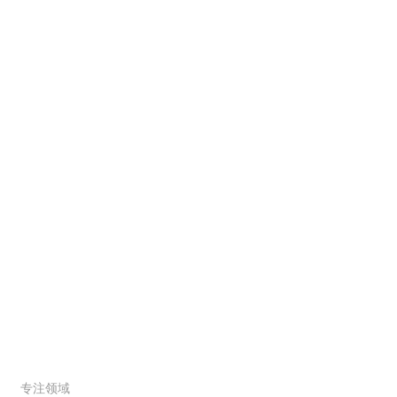
解决方案
服务范围
专注领域