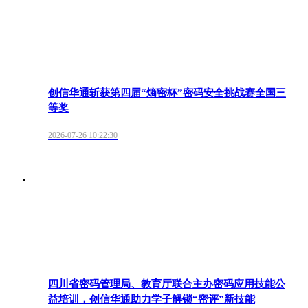
创信华通斩获第四届“熵密杯”密码安全挑战赛全国三
等奖
2026-07-26 10:22:30
四川省密码管理局、教育厅联合主办密码应用技能公
益培训，创信华通助力学子解锁“密评”新技能