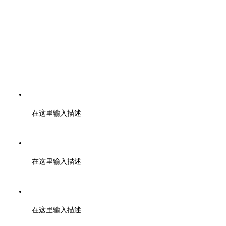
电话：400-6446-808 028-85328724 19960399374
在这里输入描述
邮编：610000
在这里输入描述
地址：成都市武侯区天府二街蜀都中心一期 2号楼3003
在这里输入描述