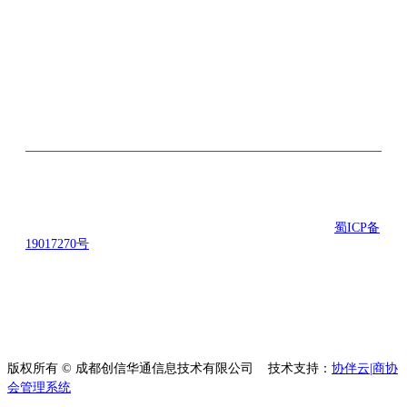
关注微信公众号
©2016-2021 励合创联科技有限公司 版权所有 备案号：
蜀ICP备
19017270号
地址： 成都市武侯区楚峰国际中心B座5楼 技术支
持：励合创联科技有限公司
版权所有 © 成都创信华通信息技术有限公司
技术支持：
协伴云|商协
会管理系统