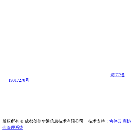
关注微信公众号
©2016-2021 励合创联科技有限公司 版权所有 备案号：
蜀ICP备
19017270号
地址： 成都市武侯区楚峰国际中心B座5楼 技术支
持：励合创联科技有限公司
版权所有 © 成都创信华通信息技术有限公司
技术支持：
协伴云|商协
会管理系统