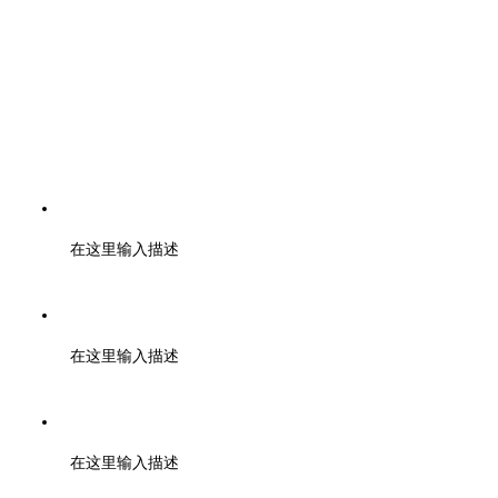
电话：400-6446-808 028-85328724 19960399374
在这里输入描述
邮编：610000
在这里输入描述
地址：成都市武侯区天府二街蜀都中心一期 2号楼3003
在这里输入描述