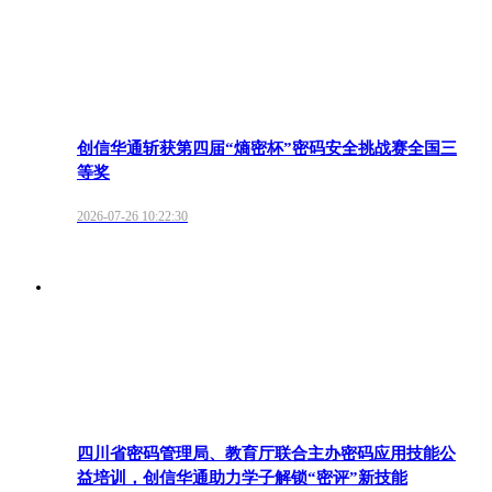
创信华通斩获第四届“熵密杯”密码安全挑战赛全国三
等奖
2026-07-26 10:22:30
四川省密码管理局、教育厅联合主办密码应用技能公
益培训，创信华通助力学子解锁“密评”新技能