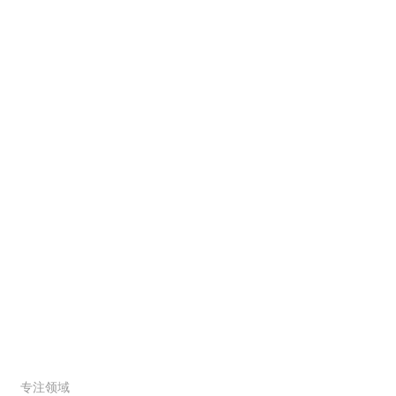
解决方案
服务范围
专注领域