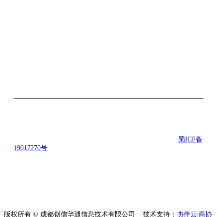
关注微信公众号
©2016-2021 励合创联科技有限公司 版权所有 备案号：
蜀ICP备
19017270号
地址： 成都市武侯区楚峰国际中心B座5楼 技术支
持：励合创联科技有限公司
版权所有 © 成都创信华通信息技术有限公司
技术支持：
协伴云|商协