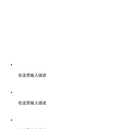
电话：400-6446-808 028-85328724 19960399374
在这里输入描述
邮编：610000
在这里输入描述
地址：成都市武侯区天府二街蜀都中心一期 2号楼3003