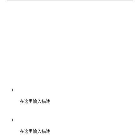
电话：400-6446-808 028-85328724 19960399374
在这里输入描述
邮编：610000
在这里输入描述