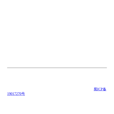
关注微信公众号
©2016-2021 励合创联科技有限公司 版权所有 备案号：
蜀ICP备
19017270号
地址： 成都市武侯区楚峰国际中心B座5楼 技术支
持：励合创联科技有限公司