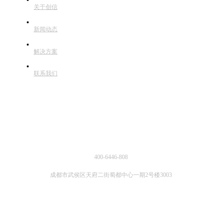
关于创信
新闻动态
解决方案
联系我们
联系方式
400-6446-808
成都市武侯区天府二街蜀都中心一期2号楼3003