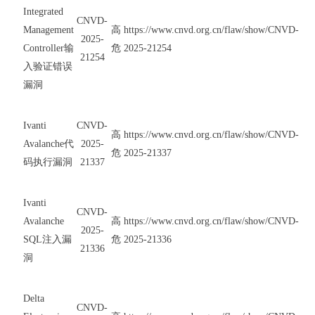
Integrated
CNVD-
Management
高
https://www.cnvd.org.cn/flaw/show/CNVD-
2025-
Controller输
危
2025-21254
21254
入验证错误
漏洞
Ivanti
CNVD-
高
https://www.cnvd.org.cn/flaw/show/CNVD-
Avalanche代
2025-
危
2025-21337
码执行漏洞
21337
Ivanti
CNVD-
Avalanche
高
https://www.cnvd.org.cn/flaw/show/CNVD-
2025-
SQL注入漏
危
2025-21336
21336
洞
Delta
CNVD-