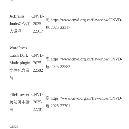
JetBrains
CNVD-
高
https://www.cnvd.org.cn/flaw/show/CNVD-
Junie命令注
2025-
危
2025-22317
入漏洞
22317
WordPress
Catch Dark
CNVD-
高
https://www.cnvd.org.cn/flaw/show/CNVD-
Mode plugin
2025-
危
2025-22582
文件包含漏
22582
洞
FileBrowser
CNVD-
高
https://www.cnvd.org.cn/flaw/show/CNVD-
跨站脚本漏
2025-
危
2025-22701
洞
22701
Cisco