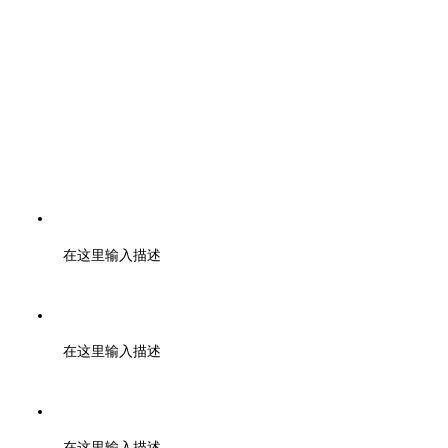
电话：400-6446-808 028-85328724 19960399374
在这里输入描述
邮编：610000
在这里输入描述
地址：成都市武侯区天府二街蜀都中心一期 2号楼3003
在这里输入描述