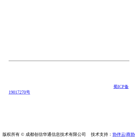
关注微信公众号
©2016-2021 励合创联科技有限公司 版权所有 备案号：
蜀ICP备
19017270号
地址： 成都市武侯区楚峰国际中心B座5楼 技术支
持：励合创联科技有限公司
版权所有 © 成都创信华通信息技术有限公司
技术支持：
协伴云|商协