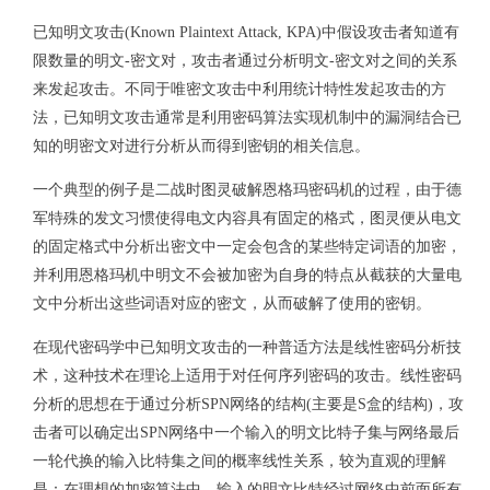
已知明文攻击(Known Plaintext Attack, KPA)中假设攻击者知道有
限数量的明文-密文对，攻击者通过分析明文-密文对之间的关系
来发起攻击。不同于唯密文攻击中利用统计特性发起攻击的方
法，已知明文攻击通常是利用密码算法实现机制中的漏洞结合已
知的明密文对进行分析从而得到密钥的相关信息。
一个典型的例子是二战时图灵破解恩格玛密码机的过程，由于德
军特殊的发文习惯使得电文内容具有固定的格式，图灵便从电文
的固定格式中分析出密文中一定会包含的某些特定词语的加密，
并利用恩格玛机中明文不会被加密为自身的特点从截获的大量电
文中分析出这些词语对应的密文，从而破解了使用的密钥。
在现代密码学中已知明文攻击的一种普适方法是线性密码分析技
术，这种技术在理论上适用于对任何序列密码的攻击。线性密码
分析的思想在于通过分析SPN网络的结构(主要是S盒的结构)，攻
击者可以确定出SPN网络中一个输入的明文比特子集与网络最后
一轮代换的输入比特集之间的概率线性关系，较为直观的理解
是：在理想的加密算法中，输入的明文比特经过网络中前面所有