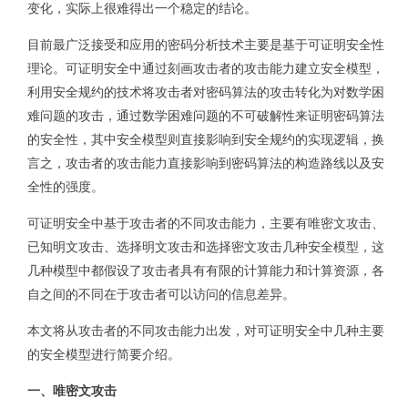
变化，实际上很难得出一个稳定的结论。
目前最广泛接受和应用的密码分析技术主要是基于可证明安全性
理论。可证明安全中通过刻画攻击者的攻击能力建立安全模型，
利用安全规约的技术将攻击者对密码算法的攻击转化为对数学困
难问题的攻击，通过数学困难问题的不可破解性来证明密码算法
的安全性，其中安全模型则直接影响到安全规约的实现逻辑，换
言之，攻击者的攻击能力直接影响到密码算法的构造路线以及安
全性的强度。
可证明安全中基于攻击者的不同攻击能力，主要有唯密文攻击、
已知明文攻击、选择明文攻击和选择密文攻击几种安全模型，这
几种模型中都假设了攻击者具有有限的计算能力和计算资源，各
自之间的不同在于攻击者可以访问的信息差异。
本文将从攻击者的不同攻击能力出发，对可证明安全中几种主要
的安全模型进行简要介绍。
一、唯密文攻击