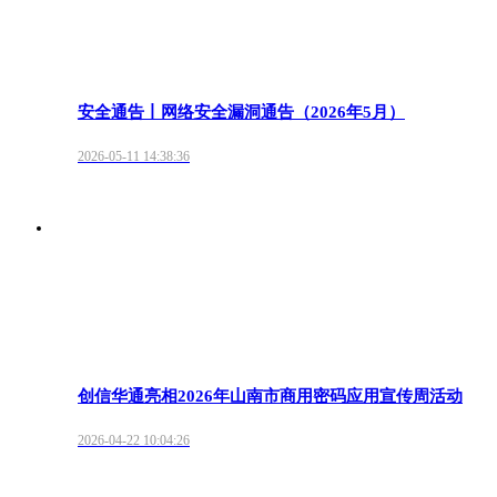
安全通告丨网络安全漏洞通告（2026年5月）
2026-05-11 14:38:36
创信华通亮相2026年山南市商用密码应用宣传周活动
2026-04-22 10:04:26