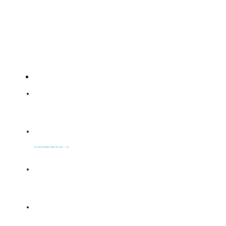
首页
服务范围
新闻动态
成功案例
关于创信