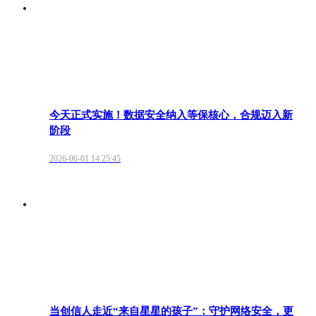
今天正式实施！数据安全纳入等保核心，合规迈入新
阶段
2026-06-01 14:25:45
当创信人走近“来自星星的孩子”：守护网络安全，更