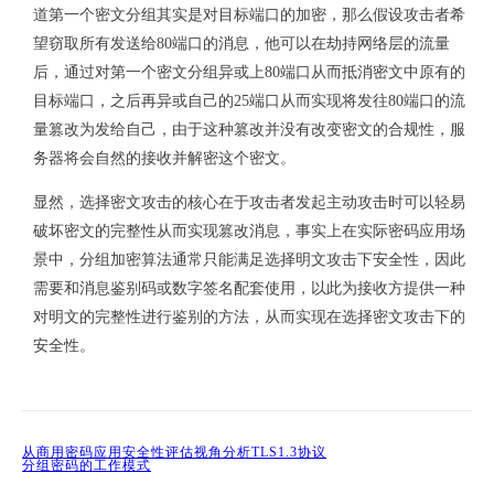
道第一个密文分组其实是对目标端口的加密，那么假设攻击者希
望窃取所有发送给80端口的消息，他可以在劫持网络层的流量
后，通过对第一个密文分组异或上80端口从而抵消密文中原有的
目标端口，之后再异或自己的25端口从而实现将发往80端口的流
量篡改为发给自己，由于这种篡改并没有改变密文的合规性，服
务器将会自然的接收并解密这个密文。
显然，选择密文攻击的核心在于攻击者发起主动攻击时可以轻易
破坏密文的完整性从而实现篡改消息，事实上在实际密码应用场
景中，分组加密算法通常只能满足选择明文攻击下安全性，因此
需要和消息鉴别码或数字签名配套使用，以此为接收方提供一种
对明文的完整性进行鉴别的方法，从而实现在选择密文攻击下的
安全性。
从商用密码应用安全性评估视角分析TLS1.3协议
分组密码的工作模式