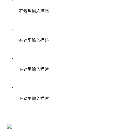
在这里输入描述
传真：028-01001010
在这里输入描述
邮箱：support@baidu.com
在这里输入描述
地址：北京市高新区天府大道200号
在这里输入描述