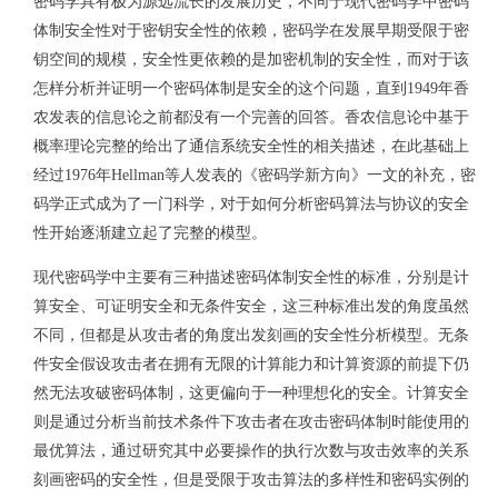
密码学具有极为源远流长的发展历史，不同于现代密码学中密码
体制安全性对于密钥安全性的依赖，密码学在发展早期受限于密
钥空间的规模，安全性更依赖的是加密机制的安全性，而对于该
怎样分析并证明一个密码体制是安全的这个问题，直到1949年香
农发表的信息论之前都没有一个完善的回答。香农信息论中基于
概率理论完整的给出了通信系统安全性的相关描述，在此基础上
经过1976年Hellman等人发表的《密码学新方向》一文的补充，密
码学正式成为了一门科学，对于如何分析密码算法与协议的安全
性开始逐渐建立起了完整的模型。
现代密码学中主要有三种描述密码体制安全性的标准，分别是计
算安全、可证明安全和无条件安全，这三种标准出发的角度虽然
不同，但都是从攻击者的角度出发刻画的安全性分析模型。无条
件安全假设攻击者在拥有无限的计算能力和计算资源的前提下仍
然无法攻破密码体制，这更偏向于一种理想化的安全。计算安全
则是通过分析当前技术条件下攻击者在攻击密码体制时能使用的
最优算法，通过研究其中必要操作的执行次数与攻击效率的关系
刻画密码的安全性，但是受限于攻击算法的多样性和密码实例的