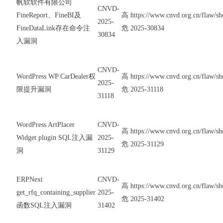
帆软软件有限公司
CNVD-
FineReport、FineBI及
高
https://www.cnvd.org.cn/flaw/
2025-
FineDataLink存在命令注
危
2025-30834
30834
入漏洞
CNVD-
WordPress WP CarDealer权
高
https://www.cnvd.org.cn/flaw/
2025-
限提升漏洞
危
2025-31118
31118
WordPress ArtPlacer
CNVD-
高
https://www.cnvd.org.cn/flaw/
Widget plugin SQL注入漏
2025-
危
2025-31129
洞
31129
ERPNext
CNVD-
高
https://www.cnvd.org.cn/flaw/
get_rfq_containing_supplier
2025-
危
2025-31402
函数SQL注入漏洞
31402