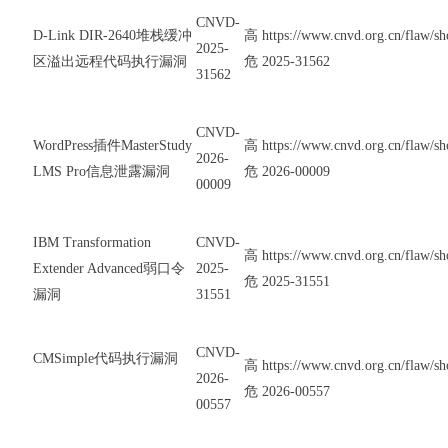
CNVD-
D-Link DIR-2640堆栈缓冲
高
https://www.cnvd.org.cn/flaw/
2025-
区溢出远程代码执行漏洞
危
2025-31562
31562
CNVD-
WordPress插件MasterStudy
高
https://www.cnvd.org.cn/flaw/
2026-
LMS Pro信息泄露漏洞
危
2026-00009
00009
IBM Transformation
CNVD-
高
https://www.cnvd.org.cn/flaw/
Extender Advanced弱口令
2025-
危
2025-31551
漏洞
31551
CNVD-
CMSimple代码执行漏洞
高
https://www.cnvd.org.cn/flaw/
2026-
危
2026-00557
00557