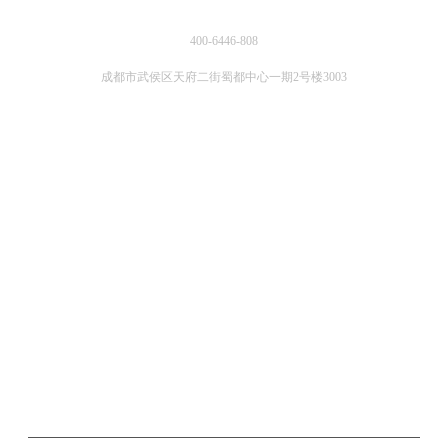
400-6446-808
成都市武侯区天府二街蜀都中心一期2号楼3003
关注微信公众号