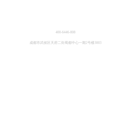
联系方式
400-6446-808
成都市武侯区天府二街蜀都中心一期2号楼3003