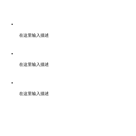
电话：400-6446-808 028-85328724 19960399374
在这里输入描述
邮编：610000
在这里输入描述
地址：成都市武侯区天府二街蜀都中心一期 2号楼3003
在这里输入描述